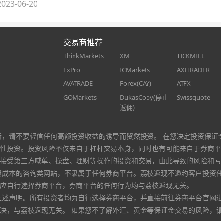
023-06-20
交易商推荐
ThinkMarkets
XM
TICKMILL
FxPro
ICMarkets
AXITRADER
AVATRADE
Forex(CAY)
ATFX
GOMarkets
DukasCopy(停止
Swissquote
返佣)
者，请不要轻信任何高额投资收益的诱导而贸然投资。 在您决定投资保证
性投资。投资风险不仅来自于杠杆交易本身，同时也有可能来自于券商平
接受第三方喊单、操盘、理财等操作的投资和交易，由此导致的风险和亏
资成本的咨询类网站，不隶属于任何券商平台。荔枝返现不邀约客户投资
应自行选择券商平台，券商平台的任何行为均与荔枝返现无关。
上述声明。所有投资者均为自行选择券商平台，并直接前往券商平台官网
决，与荔枝返现无关。 如果您不了解外汇、黄金等保证金交易的风险，