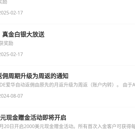
奖励
025-02-17
礼，真金白银大放送
获奖励
025-02-17
华返佣周期升级为周返的通知
ATRADE爱华自动返佣由原先的月返升级为周返（账户内转）。 由于A
后一周的返佣将被安排至月中12-15日支付至交易账户。其余时
024-08-07
户中（通常在周三前就会执行）。升级后的返佣周期可以简单记
00美元现金赠金活动即将开启
23年3月20日开启2000美元现金赠金活动。所有首次入金客户可获
元。所获赠金即可用于交易也可直接提现。