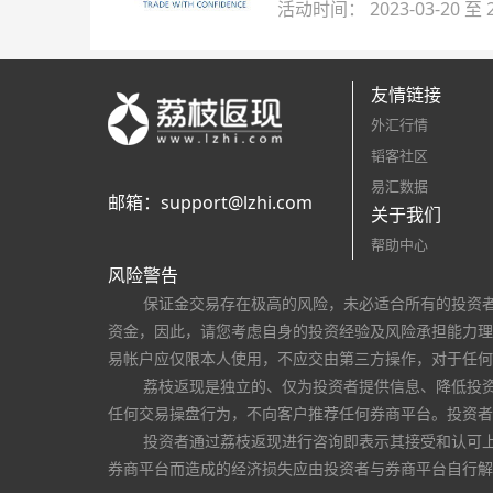
活动时间： 2023-03-20 至 2
友情链接
外汇行情
韬客社区
易汇数据
邮箱：
support@lzhi.com
关于我们
帮助中心
风险警告
保证金交易存在极高的风险，未必适合所有的投资
资金，因此，请您考虑自身的投资经验及风险承担能力理
易帐户应仅限本人使用，不应交由第三方操作，对于任何
荔枝返现是独立的、仅为投资者提供信息、降低投
任何交易操盘行为，不向客户推荐任何券商平台。投资者
投资者通过荔枝返现进行咨询即表示其接受和认可
券商平台而造成的经济损失应由投资者与券商平台自行解