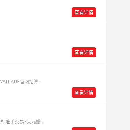
查看详情
查看详情
VATRADE官网结算系
间每周的交易返佣将在
查看详情
为一月三返。
得每标准手交易3美元赠金