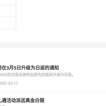
佣将在3月5日升级为日返的通知
ATRADE的交易返佣将由原先的周返升级为日返。
031-02-17
春礼遇活动派送真金白银