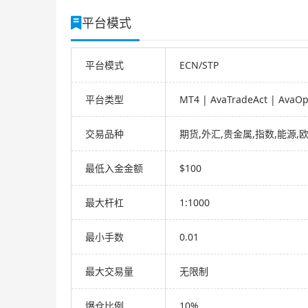
平台模式
平台模式
ECN/STP
平台类型
MT4 | AvaTradeAct | AvaOp
交易品种
期货,外汇,贵金属,指数,能源,
最低入金金额
$100
最大杆杠
1:1000
最小手数
0.01
最大交易量
无限制
爆仓比例
10%