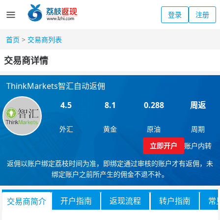
登录
注册
首页
>
交易商列表
交易商详情
ThinkMarkets智汇自动返佣
4.5
8.1
0.288
周返
外汇
黄金
原油
周期
立即开户
账户内转
返佣以账户绑定荔枝时间为准，即绑定通过审核的账户才有返佣，未
绑定账户之前所产生的佣金不退不补。
开户指南
返现流程
转户指南
常
交易商简介