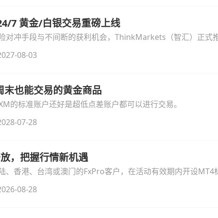
汇 24/7 黄金/白银交易重磅上线
冲手段与不间断的获利机会，ThinkMarkets（智汇）正式推出
细拆解本次升级的核心交易品种、杠杆配置、支持软件及交易细
027-08-03
线周末也能交易的黄金商品
论XM的标准账户还好是超低点差账户都可以进行交易。
028-07-28
时开放，把握行情新机遇
、香港、台湾或澳门的FxPro客户，在活动有效期内开设MT4标
无需额外复杂操作。
026-08-28