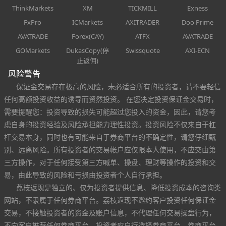
ThinkMarkets
XM
TICKMILL
Exness
FxPro
ICMarkets
AXITRADER
Doo Prime
AVATRADE
Forex(CAY)
ATFX
AVATRADE
GOMarkets
DukasCopy(停
Swissquote
AXI-ECN
止返佣)
风险警告
保证金交易存在极高的风险，未必适合所有的投资者，请不要轻信
任何高额投资收益的诱导而贸然投资。 在您决定投资保证金交易时，
需要提醒您：投资导致的损失可能超过您投入的资金，因此，请您考
虑自身的投资经验及风险承担能力理性投资。投资风险不仅来自于杠
杆交易本身，同时也有可能来自于券商平台的不确定性，请您仔细甄
别、远离风险。所有投资者的交易帐户应仅限本人使用，不应交由第
三方操作，对于任何接受第三方喊单、操盘、理财等操作的投资和交
易，由此导致的风险和亏损由投资者个人自行承担。
荔枝返现是独立的、仅为投资者提供信息、降低投资成本的咨询类
网站，不隶属于任何券商平台。荔枝返现不邀约客户投资任何保证金
交易，不接触投资者的资金及账户信息，不代理任何交易操盘行为，
不向客户推荐任何券商平台。投资者应自行选择券商平台，券商平台