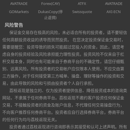
AVATRADE
Forex(CAY)
ATFX
AVATRADE
GOMarkets
DukasCopy(停
Swissquote
AXI-ECN
止返佣)
风险警告
保证金交易存在极高的风险，未必适合所有的投资者，请不要轻信
任何高额投资收益的诱导而贸然投资。 在您决定投资保证金交易时，
需要提醒您：投资导致的损失可能超过您投入的资金，因此，请您考
虑自身的投资经验及风险承担能力理性投资。投资风险不仅来自于杠
杆交易本身，同时也有可能来自于券商平台的不确定性，请您仔细甄
别、远离风险。所有投资者的交易帐户应仅限本人使用，不应交由第
三方操作，对于任何接受第三方喊单、操盘、理财等操作的投资和交
易，由此导致的风险和亏损由投资者个人自行承担。
荔枝返现是独立的、仅为投资者提供信息、降低投资成本的咨询类
网站，不隶属于任何券商平台。荔枝返现不邀约客户投资任何保证金
交易，不接触投资者的资金及账户信息，不代理任何交易操盘行为，
不向客户推荐任何券商平台。投资者应自行选择券商平台，券商平台
的任何行为均与荔枝返现无关。
投资者通过荔枝返现进行咨询即表示其接受和认可上述声明。所有