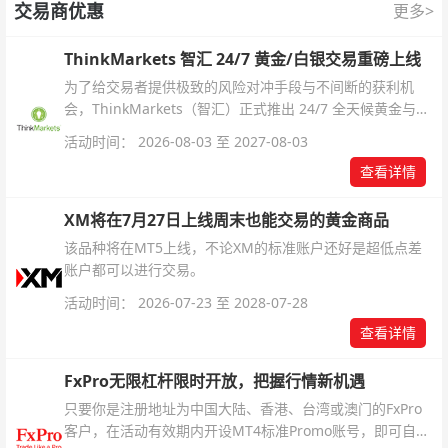
交易商优惠
更多>
ThinkMarkets 智汇 24/7 黄金/白银交易重磅上线
为了给交易者提供极致的风险对冲手段与不间断的获利机
会，ThinkMarkets（智汇）正式推出 24/7 全天候黄金与白
银交易！本文将为您详细拆解本次升级的核心交易品种、杠
活动时间： 2026-08-03 至 2027-08-03
杆配置、支持软件及交易细则。
查看详情
XM将在7月27日上线周末也能交易的黄金商品
该品种将在MT5上线，不论XM的标准账户还好是超低点差
账户都可以进行交易。
活动时间： 2026-07-23 至 2028-07-28
查看详情
FxPro无限杠杆限时开放，把握行情新机遇
只要你是注册地址为中国大陆、香港、台湾或澳门的FxPro
客户，在活动有效期内开设MT4标准Promo账号，即可自动