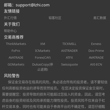
邮箱：
support@lzhi.com
友情链接
外汇行情
韬客社区
易汇数据
关于我们
帮助中心
交易商推荐
ThinkMarkets
XM
TICKMILL
Exness
FxPro
ICMarkets
AXITRADER
Doo Prime
AVATRADE
Forex(CAY)
ATFX
AVATRADE
GOMarkets
DukasCopy(停
Swissquote
AXI-ECN
止返佣)
风险警告
保证金交易存在极高的风险，未必适合所有的投资者，请不要轻信
任何高额投资收益的诱导而贸然投资。 在您决定投资保证金交易时，
需要提醒您：投资导致的损失可能超过您投入的资金，因此，请您考
虑自身的投资经验及风险承担能力理性投资。投资风险不仅来自于杠
杆交易本身，同时也有可能来自于券商平台的不确定性，请您仔细甄