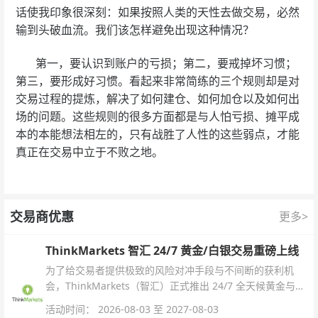
话使我印象很深刻：如果按照人类的天性去做交易，必然
输到头破血流。我们该怎样避免出现这种情况？
第一，要认识到账户的亏损；第二，要戒掉坏习惯；
第三，要形成好习惯。看起来非常简练的三个规则却是对
交易过程的提炼，解决了如何建仓、如何加仓以及如何出
场的问题。这些规则的很多方面都是与人怕亏损、摊平成
本的本能想法相左的，只有战胜了人性的这些弱点，才能
真正在交易中立于不败之地。
交易商优惠
更多>
ThinkMarkets 智汇 24/7 黄金/白银交易重磅上线
为了给交易者提供极致的风险对冲手段与不间断的获利机
会，ThinkMarkets（智汇）正式推出 24/7 全天候黄金与白
银交易！本文将为您详细拆解本次升级的核心交易品种、杠
活动时间： 2026-08-03 至 2027-08-03
杆配置、支持软件及交易细则。