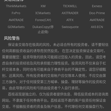
ThinkMarkets
XM
TICKMILL
Exness
FxPro
ICMarkets
AXITRADER
Doo Prime
AVATRADE
Forex(CAY)
ATFX
AVATRADE
GOMarkets
DukasCopy(停
Swissquote
AXI-ECN
止返佣)
风险警告
保证金交易存在极高的风险，未必适合所有的投资者，请不要轻信
任何高额投资收益的诱导而贸然投资。 在您决定投资保证金交易时，
需要提醒您：投资导致的损失可能超过您投入的资金，因此，请您考
虑自身的投资经验及风险承担能力理性投资。投资风险不仅来自于杠
杆交易本身，同时也有可能来自于券商平台的不确定性，请您仔细甄
别、远离风险。所有投资者的交易帐户应仅限本人使用，不应交由第
三方操作，对于任何接受第三方喊单、操盘、理财等操作的投资和交
易，由此导致的风险和亏损由投资者个人自行承担。
荔枝返现是独立的、仅为投资者提供信息、降低投资成本的咨询类
网站，不隶属于任何券商平台。荔枝返现不邀约客户投资任何保证金
交易，不接触投资者的资金及账户信息，不代理任何交易操盘行为，