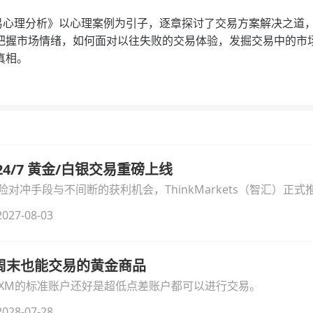
理分析》以心理案例为引子，逐章探讨了交易方案解决之道，
把握市场情绪，如何面对以往失败的交易体验，发掘交易中的市
真相。
汇 24/7 黄金/白银交易重磅上线
冲手段与不间断的获利机会，ThinkMarkets（智汇）正式推出
细拆解本次升级的核心交易品种、杠杆配置、支持软件及交易细
027-08-03
线周末也能交易的黄金商品
论XM的标准账户还好是超低点差账户都可以进行交易。
028-07-28