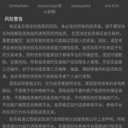
GOMarkets
DukasCopy(停
Swissquote
AXI-ECN
止返佣)
风险警告
保证金交易存在极高的风险，未必适合所有的投资者，请不要轻信
任何高额投资收益的诱导而贸然投资。 在您决定投资保证金交易时，
需要提醒您：投资导致的损失可能超过您投入的资金，因此，请您考
虑自身的投资经验及风险承担能力理性投资。投资风险不仅来自于杠
杆交易本身，同时也有可能来自于券商平台的不确定性，请您仔细甄
别、远离风险。所有投资者的交易帐户应仅限本人使用，不应交由第
三方操作，对于任何接受第三方喊单、操盘、理财等操作的投资和交
易，由此导致的风险和亏损由投资者个人自行承担。
荔枝返现是独立的、仅为投资者提供信息、降低投资成本的咨询类
网站，不隶属于任何券商平台。荔枝返现不邀约客户投资任何保证金
交易，不接触投资者的资金及账户信息，不代理任何交易操盘行为，
不向客户推荐任何券商平台。投资者应自行选择券商平台，券商平台
的任何行为均与荔枝返现无关。
投资者通过荔枝返现进行咨询即表示其接受和认可上述声明。所有
投资者均为自行选择券商平台，并直接前往券商平台官网进行投资及