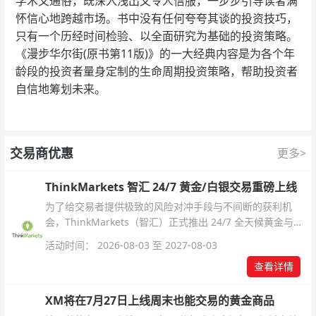
学术又通俗，既深入浅出又令人信服，一步步引导读者满
怀信心地跨越市场。书中没有任何夸夸其谈的投资技巧，
只有一个历经时间检验、以全面研究为基础的投资策略。
《漫步华尔街(原书第11版)》的一大经典内容是为各个年
龄段的投资者量身定制的生命周期投资策略，帮助投资者
自信地筹划未来。
交易商优惠
更多>
ThinkMarkets 智汇 24/7 黄金/白银交易重磅上线
为了给交易者提供极致的风险对冲手段与不间断的获利机
会，ThinkMarkets（智汇）正式推出 24/7 全天候黄金与白
银交易！本文将为您详细拆解本次升级的核心交易品种、杠
活动时间： 2026-08-03 至 2027-08-03
杆配置、支持软件及交易细则。
查看详情
XM将在7月27日上线周末也能交易的黄金商品