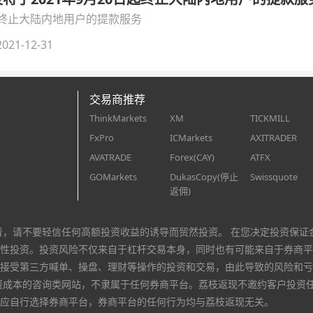
日起终止大陆内地用户的提款服务
021-12-31
交易商推荐
ThinkMarkets
XM
TICKMILL
FxPro
ICMarkets
AXITRADER
AVATRADE
Forex(CAY)
ATFX
GOMarkets
DukasCopy(停止
Swissquote
返佣)
者，请不要轻信任何高额投资收益的诱导而贸然投资。 在您决定投资保证
性投资。投资风险不仅来自于杠杆交易本身，同时也有可能来自于券商平
接受第三方喊单、操盘、理财等操作的投资和交易，由此导致的风险和亏
资成本的咨询类网站，不隶属于任何券商平台。荔枝返现不邀约客户投资
应自行选择券商平台，券商平台的任何行为均与荔枝返现无关。