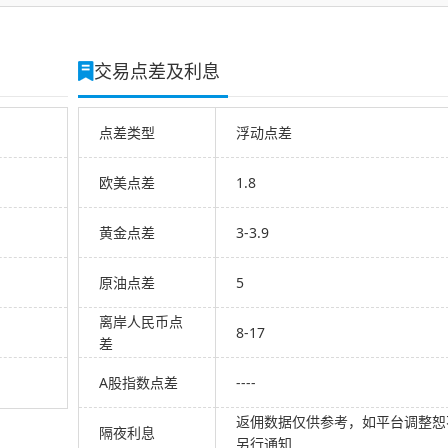
交易点差及利息
点差类型
浮动点差
欧美点差
1.8
黄金点差
3-3.9
原油点差
5
离岸人民币点
8-17
差
A股指数点差
----
返佣数据仅供参考，如平台调整恕
隔夜利息
另行通知