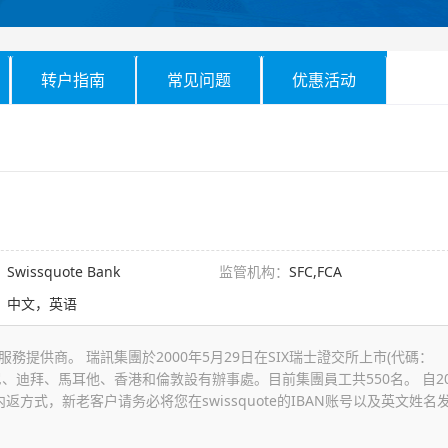
转户指南
常见问题
优惠活动
：
Swissquote Bank
监管机构：
SFC,FCA
：
中文，英语
提供商。 瑞訊集團於2000年5月29日在SIX瑞士證交所上市(代碼：
尼、迪拜、馬耳他、香港和倫敦設有辦事處。目前集團員工共550名。 自20
内返方式，新老客户请务必将您在swissquote的IBAN账号以及英文姓名
。