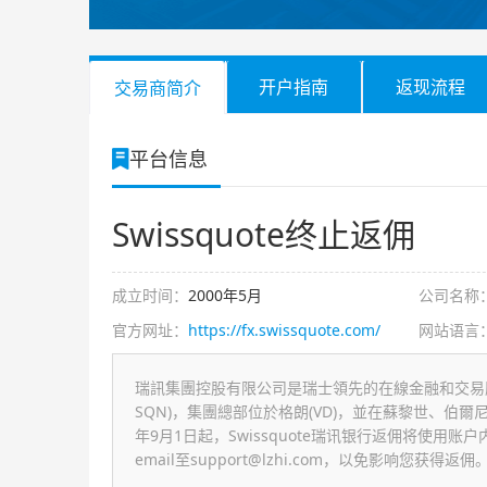
开户指南
返现流程
交易商简介
平台信息
Swissquote终止返佣
成立时间：
2000年5月
公司名称
官方网址：
https://fx.swissquote.com/
网站语言
瑞訊集團控股有限公司是瑞士領先的在線金融和交易服務
SQN)，集團總部位於格朗(VD)，並在蘇黎世、伯爾
年9月1日起，Swissquote瑞讯银行返佣将使用账户
email至
support@lzhi.com
，以免影响您获得返佣