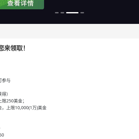
等您来领取！
可参与
获得）
限250美金；
限10,000(1万)美金
0
50