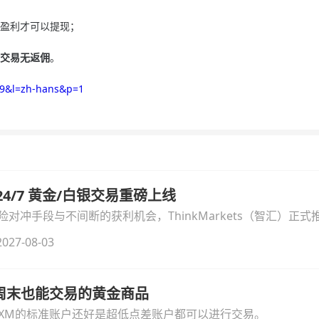
的盈利才可以提现；
交易无返佣
。
129&l=zh-hans&p=1
汇 24/7 黄金/白银交易重磅上线
冲手段与不间断的获利机会，ThinkMarkets（智汇）正式推出
细拆解本次升级的核心交易品种、杠杆配置、支持软件及交易细
027-08-03
线周末也能交易的黄金商品
论XM的标准账户还好是超低点差账户都可以进行交易。