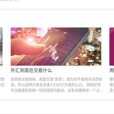
外汇到底在交易什么
用
很类
答案其实很简单，就是交易“金钱”。因为你不是购买东西本
便
你应
身，所以这种交易会混淆人们对于交易的认识。 把购买货
使
币当做是购买某一特定国家的股份，这有点像购买一个公司
息
的股票一样。货币的价格直接反映市场对于一国当前以及未
息
来经济状况的判断。