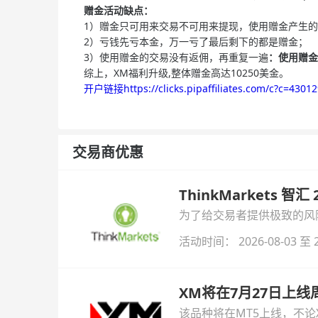
赠金活动缺点：
1）赠金只可用来交易不可用来提现，使用赠金产生
2）亏钱先亏本金，万一亏了最后剩下的都是赠金；
3）使用赠金的交易没有返佣，再重复一遍
：使用赠金
综上，XM福利升级,整体赠金高达10250美金。
开户链接https://clicks.pipaffiliates.com/c?c=430
交易商优惠
ThinkMarkets 智
为了给交易者提供极致的风险对
与白银交易！本文将为您详
活动时间： 2026-08-03 至 2
XM将在7月27日上
该品种将在MT5上线，不