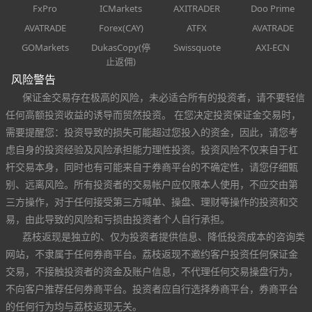
FxPro
ICMarkets
AXITRADER
Doo Prime
AVATRADE
Forex(CAY)
ATFX
AVATRADE
GOMarkets
DukasCopy(停
Swissquote
AXI-ECN
止返佣)
风险警告
保证金交易存在极高的风险，未必适合所有的投资者，请不要轻信
任何高额投资收益的诱导而贸然投资。 在您决定投资保证金交易时，
需要提醒您：投资导致的损失可能超过您投入的资金，因此，请您考
虑自身的投资经验及风险承担能力理性投资。投资风险不仅来自于杠
杆交易本身，同时也有可能来自于券商平台的不确定性，请您仔细甄
别、远离风险。所有投资者的交易帐户应仅限本人使用，不应交由第
三方操作，对于任何接受第三方喊单、操盘、理财等操作的投资和交
易，由此导致的风险和亏损由投资者个人自行承担。
荔枝返现是独立的、仅为投资者提供信息、降低投资成本的咨询类
网站，不隶属于任何券商平台。荔枝返现不邀约客户投资任何保证金
交易，不接触投资者的资金及账户信息，不代理任何交易操盘行为，
不向客户推荐任何券商平台。投资者应自行选择券商平台，券商平台
的任何行为均与荔枝返现无关。