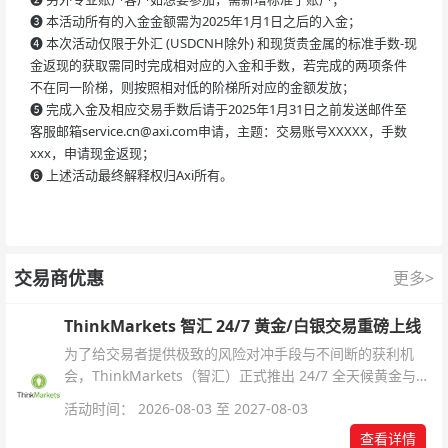
❸
本活动所有的入金金额需为2025年1月1日之后的入金；
❹
本次活动仅限于外汇 (USDCNH除外) 和现货贵金属的标准手数-现
金返现的获取需同时完成相对应的入金和手数，若完成的两项条件
不在同一阶梯，则按照相对低的阶梯所对应的金额发放；
❺
完成入金及相应交易手数后请于2025年1月31日之前发送邮件至
客服邮箱
service.cn@axi.com
申请，主题：交易账号XXXXX，手数
xxx，申请现金返现；
❻
上述活动最终解释权归Axi所有。
交易商优惠
更多>
ThinkMarkets 智汇 24/7 黄金/白银交易重磅上线
为了给交易者提供极致的风险对冲手段与不间断的获利机
会，ThinkMarkets（智汇）正式推出 24/7 全天候黄金与白
银交易！本文将为您详细拆解本次升级的核心交易品种、杠
活动时间： 2026-08-03 至 2027-08-03
杆配置、支持软件及交易细则。
查看详情