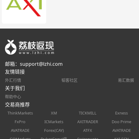
邮箱：
support@lzhi.com
友情链接
外汇行情
韬客社区
易汇数据
关于我们
帮助中心
交易商推荐
ThinkMarkets
XM
TICKMILL
Exness
FxPro
ICMarkets
AXITRADER
Doo Prime
AVATRADE
Forex(CAY)
ATFX
AVATRADE
GOMarkets
DukasCopy(停
Swissquote
AXI-ECN