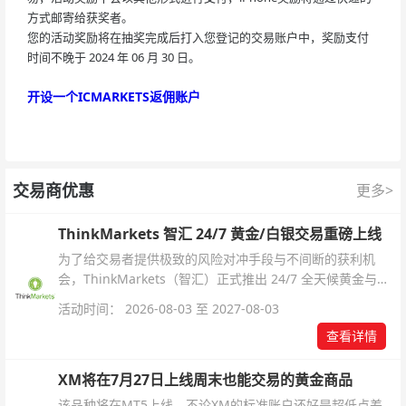
方式邮寄给获奖者。
您的活动奖励将在抽奖完成后打入您登记的交易账户中，奖励支付
时间不晚于 2024 年 06 月 30 日。
开设一个ICMARKETS返佣账户
交易商优惠
更多>
ThinkMarkets 智汇 24/7 黄金/白银交易重磅上线
为了给交易者提供极致的风险对冲手段与不间断的获利机
会，ThinkMarkets（智汇）正式推出 24/7 全天候黄金与白
银交易！本文将为您详细拆解本次升级的核心交易品种、杠
活动时间： 2026-08-03 至 2027-08-03
杆配置、支持软件及交易细则。
查看详情
XM将在7月27日上线周末也能交易的黄金商品
该品种将在MT5上线，不论XM的标准账户还好是超低点差