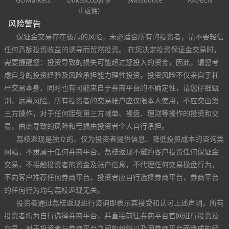
止返佣)
风险警告
保证金交易存在极高的风险，未必适合所有的投资者，请不要轻信
任何高额投资收益的诱导而贸然投资。 在您决定投资保证金交易时，
需要提醒您：投资导致的损失可能超过您投入的资金，因此，请您考
虑自身的投资经验及风险承担能力理性投资。投资风险不仅来自于杠
杆交易本身，同时也有可能来自于券商平台的不确定性，请您仔细甄
别、远离风险。所有投资者的交易帐户应仅限本人使用，不应交由第
三方操作，对于任何接受第三方喊单、操盘、理财等操作的投资和交
易，由此导致的风险和亏损由投资者个人自行承担。
荔枝返现是独立的、仅为投资者提供信息、降低投资成本的咨询类
网站，不隶属于任何券商平台。荔枝返现不邀约客户投资任何保证金
交易，不接触投资者的资金及账户信息，不代理任何交易操盘行为，
不向客户推荐任何券商平台。投资者应自行选择券商平台，券商平台
的任何行为均与荔枝返现无关。
投资者通过荔枝返现进行咨询即表示其接受和认可上述声明。所有
投资者均为自行选择券商平台，并直接前往券商平台官网进行投资及
交易，对于投资者与券商平台之间的纠纷以及因券商平台而造成的经