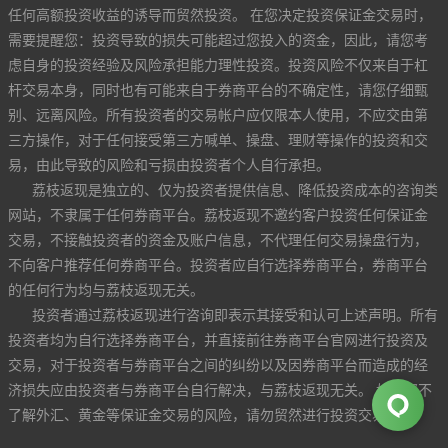
任何高额投资收益的诱导而贸然投资。 在您决定投资保证金交易时，
需要提醒您：投资导致的损失可能超过您投入的资金，因此，请您考
虑自身的投资经验及风险承担能力理性投资。投资风险不仅来自于杠
杆交易本身，同时也有可能来自于券商平台的不确定性，请您仔细甄
别、远离风险。所有投资者的交易帐户应仅限本人使用，不应交由第
三方操作，对于任何接受第三方喊单、操盘、理财等操作的投资和交
易，由此导致的风险和亏损由投资者个人自行承担。
荔枝返现是独立的、仅为投资者提供信息、降低投资成本的咨询类
网站，不隶属于任何券商平台。荔枝返现不邀约客户投资任何保证金
交易，不接触投资者的资金及账户信息，不代理任何交易操盘行为，
不向客户推荐任何券商平台。投资者应自行选择券商平台，券商平台
的任何行为均与荔枝返现无关。
投资者通过荔枝返现进行咨询即表示其接受和认可上述声明。所有
投资者均为自行选择券商平台，并直接前往券商平台官网进行投资及
交易，对于投资者与券商平台之间的纠纷以及因券商平台而造成的经
济损失应由投资者与券商平台自行解决，与荔枝返现无关。 如果您不
了解外汇、黄金等保证金交易的风险，请勿贸然进行投资交易。