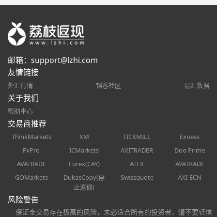
邮箱：
support@lzhi.com
友情链接
外汇行情
韬客社区
易汇数据
关于我们
帮助中心
交易商推荐
ThinkMarkets
XM
TICKMILL
Exness
FxPro
ICMarkets
AXITRADER
Doo Prime
AVATRADE
Forex(CAY)
ATFX
AVATRADE
GOMarkets
DukasCopy(停
Swissquote
AXI-ECN
止返佣)
风险警告
保证金交易存在极高的风险，未必适合所有的投资者，请不要轻信