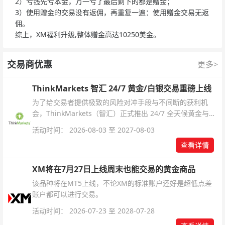
2）亏钱先亏本金，万一亏了最后剩下的都是赠金；
3）使用赠金的交易没有返佣，再重复一遍：使用赠金交易无返
佣。
综上，XM福利升级,整体赠金高达10250美金。
交易商优惠
更多>
ThinkMarkets 智汇 24/7 黄金/白银交易重磅上线
为了给交易者提供极致的风险对冲手段与不间断的获利机
会，ThinkMarkets（智汇）正式推出 24/7 全天候黄金与白
银交易！本文将为您详细拆解本次升级的核心交易品种、杠
活动时间： 2026-08-03 至 2027-08-03
杆配置、支持软件及交易细则。
查看详情
XM将在7月27日上线周末也能交易的黄金商品
该品种将在MT5上线，不论XM的标准账户还好是超低点差
账户都可以进行交易。
活动时间： 2026-07-23 至 2028-07-28