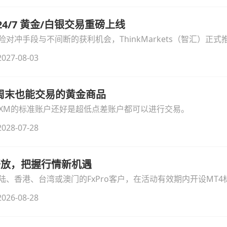
汇 24/7 黄金/白银交易重磅上线
冲手段与不间断的获利机会，ThinkMarkets（智汇）正式推出
细拆解本次升级的核心交易品种、杠杆配置、支持软件及交易细
027-08-03
线周末也能交易的黄金商品
论XM的标准账户还好是超低点差账户都可以进行交易。
028-07-28
时开放，把握行情新机遇
、香港、台湾或澳门的FxPro客户，在活动有效期内开设MT4标
无需额外复杂操作。
026-08-28