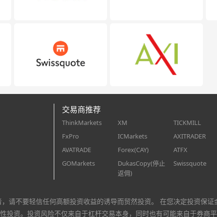
交易商推荐
ThinkMarkets
XM
TICKMILL
FxPro
ICMarkets
AXITRADER
AVATRADE
Forex(CAY)
ATFX
GOMarkets
DukasCopy(停止
Swissquote
返佣)
者，请不要轻信任何高额投资收益的诱导而贸然投资。 在您决定投资保证
性投资。投资风险不仅来自于杠杆交易本身，同时也有可能来自于券商平