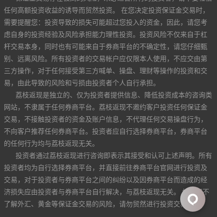
任何高额投资收益的诱导而贸然投资。 在您决定投资保证金交易时，
需要提醒您：投资导致的损失可能超过您投入的资金，因此，请您考
虑自身的投资经验及风险承担能力理性投资。投资风险不仅来自于杠
杆交易本身，同时也有可能来自于券商平台的不确定性，请您仔细甄
别、远离风险。所有投资者的交易帐户应仅限本人使用，不应交由第
三方操作，对于任何接受第三方喊单、操盘、理财等操作的投资和交
易，由此导致的风险和亏损由投资者个人自行承担。
荔枝返现是独立的、仅为投资者提供信息、降低投资成本的咨询类
网站，不隶属于任何券商平台。荔枝返现不邀约客户投资任何保证金
交易，不接触投资者的资金及账户信息，不代理任何交易操盘行为，
不向客户推荐任何券商平台。投资者应自行选择券商平台，券商平台
的任何行为均与荔枝返现无关。
投资者通过荔枝返现进行咨询即表示其接受和认可上述声明。所有
投资者均为自行选择券商平台，并直接前往券商平台官网进行投资及
交易，对于投资者与券商平台之间的纠纷以及因券商平台而造成的经
济损失应由投资者与券商平台自行解决，与荔枝返现无关。 如果您不
了解外汇、黄金等保证金交易的风险，请勿贸然进行投资交易。