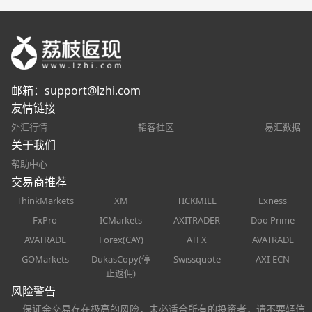
邮箱：
support@lzhi.com
友情链接
外汇行情
韬客社区
易汇数据
关于我们
帮助中心
交易商推荐
ThinkMarkets
XM
TICKMILL
Exness
FxPro
ICMarkets
AXITRADER
Doo Prime
AVATRADE
Forex(CAY)
ATFX
AVATRADE
GOMarkets
DukasCopy(停
Swissquote
AXI-ECN
止返佣)
风险警告
保证金交易存在极高的风险，未必适合所有的投资者，请不要轻信