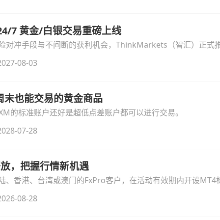
汇 24/7 黄金/白银交易重磅上线
冲手段与不间断的获利机会，ThinkMarkets（智汇）正式推出
细拆解本次升级的核心交易品种、杠杆配置、支持软件及交易细
027-08-03
线周末也能交易的黄金商品
论XM的标准账户还好是超低点差账户都可以进行交易。
028-07-28
时开放，把握行情新机遇
、香港、台湾或澳门的FxPro客户，在活动有效期内开设MT4标
无需额外复杂操作。
026-08-28