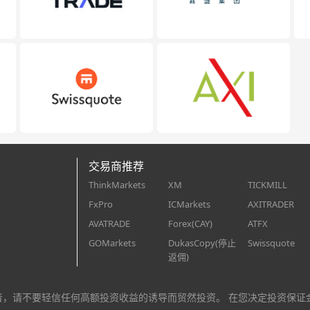
交易商推荐
ThinkMarkets
XM
TICKMILL
FxPro
ICMarkets
AXITRADER
AVATRADE
Forex(CAY)
ATFX
GOMarkets
DukasCopy(停止
Swissquote
返佣)
者，请不要轻信任何高额投资收益的诱导而贸然投资。 在您决定投资保证