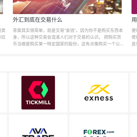
外汇到底在交易什么
用
很类
答案其实很简单，就是交易“金钱”。因为你不是购买东西本
便
你应
身，所以这种交易会混淆人们对于交易的认识。 把购买货
使
币当做是购买某一特定国家的股份，这有点像购买一个公司
息
的股票一样。货币的价格直接反映市场对于一国当前以及未
息
来经济状况的判断。