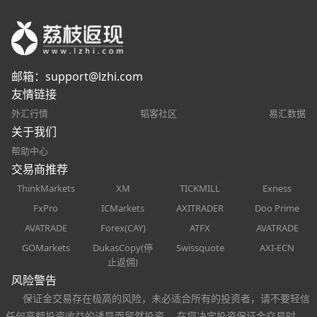
邮箱：
support@lzhi.com
友情链接
外汇行情
韬客社区
易汇数据
关于我们
帮助中心
交易商推荐
ThinkMarkets
XM
TICKMILL
Exness
FxPro
ICMarkets
AXITRADER
Doo Prime
AVATRADE
Forex(CAY)
ATFX
AVATRADE
GOMarkets
DukasCopy(停
Swissquote
AXI-ECN
止返佣)
风险警告
保证金交易存在极高的风险，未必适合所有的投资者，请不要轻信
任何高额投资收益的诱导而贸然投资。 在您决定投资保证金交易时，