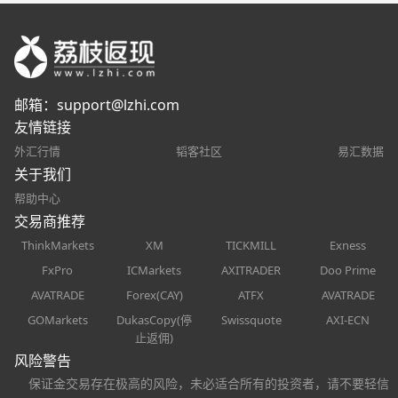
邮箱：
support@lzhi.com
友情链接
外汇行情
韬客社区
易汇数据
关于我们
帮助中心
交易商推荐
ThinkMarkets
XM
TICKMILL
Exness
FxPro
ICMarkets
AXITRADER
Doo Prime
AVATRADE
Forex(CAY)
ATFX
AVATRADE
GOMarkets
DukasCopy(停
Swissquote
AXI-ECN
止返佣)
风险警告
保证金交易存在极高的风险，未必适合所有的投资者，请不要轻信