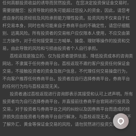
任何高额投资收益的诱导而贸然投资。 在您决定投资保证金交易时，
需要提醒您：投资导致的损失可能超过您投入的资金，因此，请您考
虑自身的投资经验及风险承担能力理性投资。投资风险不仅来自于杠
杆交易本身，同时也有可能来自于券商平台的不确定性，请您仔细甄
别、远离风险。所有投资者的交易帐户应仅限本人使用，不应交由第
三方操作，对于任何接受第三方喊单、操盘、理财等操作的投资和交
易，由此导致的风险和亏损由投资者个人自行承担。
荔枝返现是独立的、仅为投资者提供信息、降低投资成本的咨询类
网站，不隶属于任何券商平台。荔枝返现不邀约客户投资任何保证金
交易，不接触投资者的资金及账户信息，不代理任何交易操盘行为，
不向客户推荐任何券商平台。投资者应自行选择券商平台，券商平台
的任何行为均与荔枝返现无关。
投资者通过荔枝返现进行咨询即表示其接受和认可上述声明。所有
投资者均为自行选择券商平台，并直接前往券商平台官网进行投资及
交易，对于投资者与券商平台之间的纠纷以及因券商平台而造成的经
济损失应由投资者与券商平台自行解决，与荔枝返现无关。 如果您不
了解外汇、黄金等保证金交易的风险，请勿贸然进行投资交易。