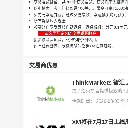
获奖名额翻倍，共200个获奖名额，获奖几率大幅提
以小博大，参与门槛仅需100美元，最高可赢15,000
实力与幸运并存，通过交易绩效和幸运抽奖均可获奖
所有奖励均为现金
参赛账户享受荔枝自动返佣，返佣标准：外汇8.1美元/
点这里开设 XM 交易返佣账户
投资涉及高风险。*条款与条例适用。
如有任何疑问，欢迎您随时咨询XM官网客服。
交易商优惠
ThinkMarkets 智
为了给交易者提供极致的风险对
与白银交易！本文将为您详
活动时间： 2026-08-03 至 2
XM将在7月27日上