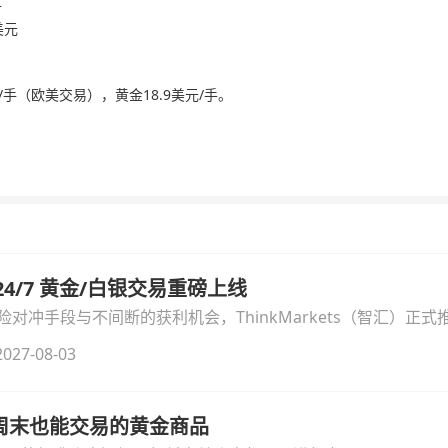
升
美元
手（欧美交易），黄金18.9美元/手。
汇 24/7 黄金/白银交易重磅上线
冲手段与不间断的获利机会，ThinkMarkets（智汇）正式推出
细拆解本次升级的核心交易品种、杠杆配置、支持软件及交易细
027-08-03
线周末也能交易的黄金商品