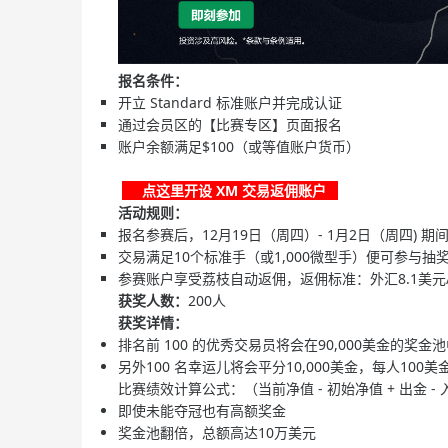
报名条件：
开立 Standard 标准账户并完成认证​
通过会员区的【比赛专区】页面报名​
账户余额满足$100（或等值账户货币）​
点这里开设 XM 交易返佣账户
活动规则：​
报名参赛后，12月19日（周四）- 1月2日（周四) 
交易满足10个标准手（或1,000微型手）便可参与抽奖
参赛账户享受荔枝自动返佣，返佣标准：外汇8.1美元/
获奖人数：
200人
获奖详情：
排名前 100 的优秀交易员将会在90,000美金的奖金
另外100 名幸运儿将会平分10,000美金，每人100美
比赛绩效计算公式：（当前净值 - 初始净值 + 出金 
即使未能夺冠也有高额奖金
奖金池翻倍，总额高达10万美元