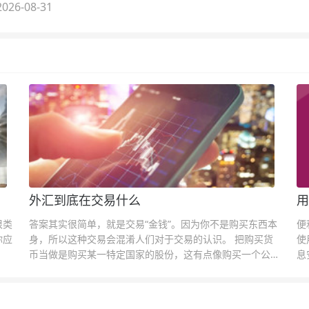
026-08-31
外汇到底在交易什么
用
很类
答案其实很简单，就是交易“金钱”。因为你不是购买东西本
便
你应
身，所以这种交易会混淆人们对于交易的认识。 把购买货
使
币当做是购买某一特定国家的股份，这有点像购买一个公司
息
的股票一样。货币的价格直接反映市场对于一国当前以及未
息
来经济状况的判断。