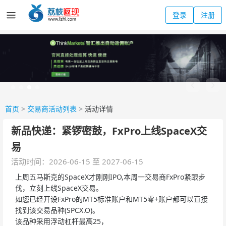
登录
注册
首页
>
交易商活动列表
>
活动详情
新品快递：紧锣密鼓，FxPro上线SpaceX交
易
活动时间：2026-06-15 至 2027-06-15
上周五马斯克的SpaceX才刚刚IPO,本周一交易商FxPro紧跟步
伐，立刻上线SpaceX交易。
如您已经开设FxPro的MT5标准账户和MT5零+账户都可以直接
找到该交易品种(SPCX.O)。
该品种采用浮动杠杆最高25，