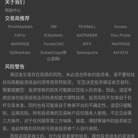
关于我们
帮助中心
交易商推荐
ThinkMarkets
XM
TICKMILL
Exness
FxPro
ICMarkets
AXITRADER
Doo Prime
AVATRADE
Forex(CAY)
ATFX
AVATRADE
GOMarkets
DukasCopy(停
Swissquote
AXI-ECN
止返佣)
风险警告
保证金交易存在极高的风险，未必适合所有的投资者，请不要轻信
任何高额投资收益的诱导而贸然投资。 在您决定投资保证金交易时，
需要提醒您：投资导致的损失可能超过您投入的资金，因此，请您考
虑自身的投资经验及风险承担能力理性投资。投资风险不仅来自于杠
杆交易本身，同时也有可能来自于券商平台的不确定性，请您仔细甄
别、远离风险。所有投资者的交易帐户应仅限本人使用，不应交由第
三方操作，对于任何接受第三方喊单、操盘、理财等操作的投资和交
易，由此导致的风险和亏损由投资者个人自行承担。
荔枝返现是独立的、仅为投资者提供信息、降低投资成本的咨询类