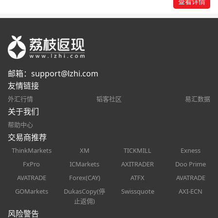
查看详情
邮箱：
support@lzhi.com
友情链接
外汇行情
韬客社区
易汇数据
关于我们
帮助中心
交易商推荐
ThinkMarkets
XM
TICKMILL
Exness
FxPro
ICMarkets
AXITRADER
Doo Prime
AVATRADE
Forex(CAY)
ATFX
AVATRADE
GOMarkets
DukasCopy(停
Swissquote
AXI-ECN
止返佣)
风险警告