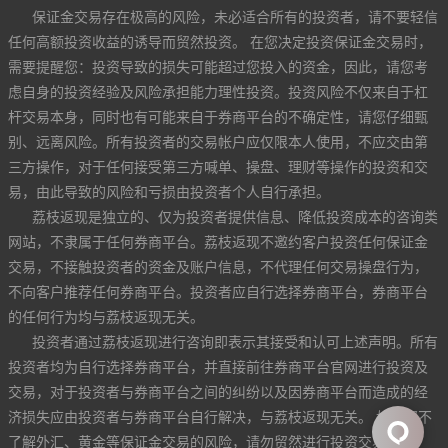
保证金交易存在极高的风险，未必适合所有的投资者，请不要轻信
任何高额投资收益的诱导而贸然投资。 在您决定投资保证金交易时，
需要提醒您：投资导致的损失可能超过您投入的资金，因此，请您考
虑自身的投资经验及风险承担能力理性投资。投资风险不仅来自于杠
杆交易本身，同时也有可能来自于券商平台的不确定性，请您仔细甄
别、远离风险。所有投资者的交易帐户应仅限本人使用，不应交由第
三方操作，对于任何接受第三方喊单、操盘、理财等操作的投资和交
易，由此导致的风险和亏损由投资者个人自行承担。
荔枝返现是独立的、仅为投资者提供信息、降低投资成本的咨询类
网站，不隶属于任何券商平台。荔枝返现不邀约客户投资任何保证金
交易，不接触投资者的资金及账户信息，不代理任何交易操盘行为，
不向客户推荐任何券商平台。投资者应自行选择券商平台，券商平台
的任何行为均与荔枝返现无关。
投资者通过荔枝返现进行咨询即表示其接受和认可上述声明。所有
投资者均为自行选择券商平台，并直接前往券商平台官网进行投资及
交易，对于投资者与券商平台之间的纠纷以及因券商平台而造成的经
济损失应由投资者与券商平台自行解决，与荔枝返现无关。 如果您不
了解外汇、黄金等保证金交易的风险，请勿贸然进行投资交易。