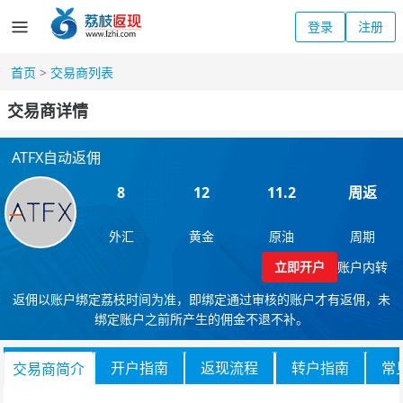
登录
注册
首页
>
交易商列表
交易商详情
ATFX自动返佣
8
12
11.2
周返
外汇
黄金
原油
周期
立即开户
账户内转
返佣以账户绑定荔枝时间为准，即绑定通过审核的账户才有返佣，未
绑定账户之前所产生的佣金不退不补。
开户指南
返现流程
转户指南
常
交易商简介