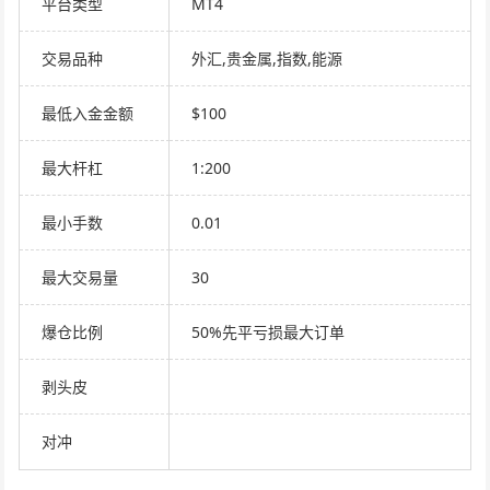
平台类型
MT4
交易品种
外汇,贵金属,指数,能源
最低入金金额
$100
最大杆杠
1:200
最小手数
0.01
最大交易量
30
爆仓比例
50%先平亏损最大订单
剥头皮
对冲