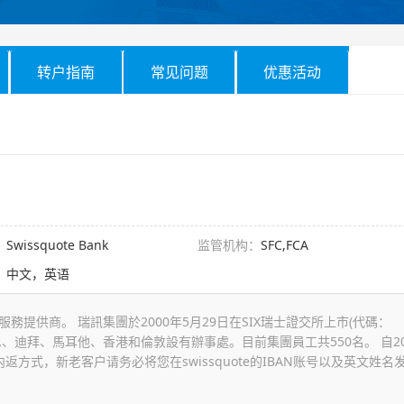
转户指南
常见问题
优惠活动
：
Swissquote Bank
监管机构：
SFC,FCA
：
中文，英语
提供商。 瑞訊集團於2000年5月29日在SIX瑞士證交所上市(代碼：
尼、迪拜、馬耳他、香港和倫敦設有辦事處。目前集團員工共550名。 自20
内返方式，新老客户请务必将您在swissquote的IBAN账号以及英文姓名
。