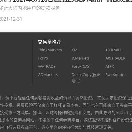
日起终止大陆内地用户的提款服务
021-12-31
交易商推荐
ThinkMarkets
XM
TICKMILL
FxPro
ICMarkets
AXITRADER
AVATRADE
Forex(CAY)
ATFX
GOMarkets
DukasCopy(停止
Swissquote
返佣)
者，请不要轻信任何高额投资收益的诱导而贸然投资。 在您决定投资保证
性投资。投资风险不仅来自于杠杆交易本身，同时也有可能来自于券商平
接受第三方喊单、操盘、理财等操作的投资和交易，由此导致的风险和亏
资成本的咨询类网站，不隶属于任何券商平台。荔枝返现不邀约客户投资
应自行选择券商平台，券商平台的任何行为均与荔枝返现无关。