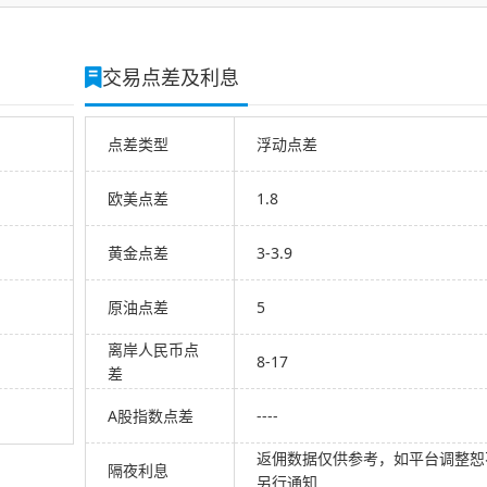
交易点差及利息
点差类型
浮动点差
欧美点差
1.8
黄金点差
3-3.9
原油点差
5
离岸人民币点
8-17
差
A股指数点差
----
返佣数据仅供参考，如平台调整恕
隔夜利息
另行通知