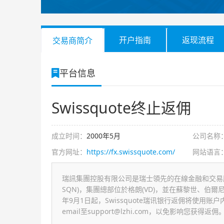
开户指南
返现流程
交易商简介
平台信息
Swissquote终止返佣
成立时间：
2000年5月
公司名称
官方网址：
https://fx.swissquote.com/
网站语言
瑞訊集團控股有限公司是瑞士領先的在線金融和交易服務
SQN)，集團總部位於格朗(VD)，並在蘇黎世、伯爾
年9月1日起，Swissquote瑞讯银行返佣将使用账户
email至
support@lzhi.com
，以免影响您获得返佣