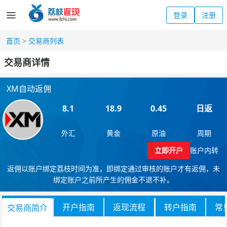
登录
注册
首页
>
交易商列表
交易商详情
XM自动返佣
8.1
18.9
0.45
日返
外汇
黄金
原油
周期
立即开户
账户内转
返佣以账户绑定荔枝时间为准，即绑定通过审核的账户才有返佣，未
绑定账户之前所产生的佣金不退不补。
开户指南
返现流程
转户指南
常
交易商简介