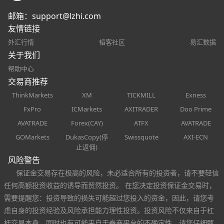
邮箱：
support@lzhi.com
友情链接
外汇行情
韬客社区
易汇数据
关于我们
帮助中心
交易商推荐
ThinkMarkets
XM
TICKMILL
Exness
FxPro
ICMarkets
AXITRADER
Doo Prime
AVATRADE
Forex(CAY)
ATFX
AVATRADE
GOMarkets
DukasCopy(停
Swissquote
AXI-ECN
止返佣)
风险警告
保证金交易存在极高的风险，未必适合所有的投资者，请不要轻信
任何高额投资收益的诱导而贸然投资。 在您决定投资保证金交易时，
需要提醒您：投资导致的损失可能超过您投入的资金，因此，请您考
虑自身的投资经验及风险承担能力理性投资。投资风险不仅来自于杠
杆交易本身，同时也有可能来自于券商平台的不确定性，请您仔细甄