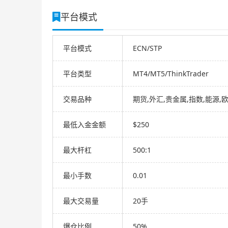
平台模式
平台模式
ECN/STP
平台类型
MT4/MT5/ThinkTrader
交易品种
期货,外汇,贵金属,指数,能源,
最低入金金额
$250
最大杆杠
500:1
最小手数
0.01
最大交易量
20手
爆仓比例
50%