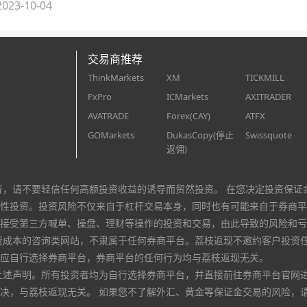
023-10-04
交易商推荐
ThinkMarkets
XM
TICKMILL
FxPro
ICMarkets
AXITRADER
AVATRADE
Forex(CAY)
ATFX
GOMarkets
DukasCopy(停止
Swissquote
返佣)
者，请不要轻信任何高额投资收益的诱导而贸然投资。 在您决定投资保证
性投资。投资风险不仅来自于杠杆交易本身，同时也有可能来自于券商平
接受第三方喊单、操盘、理财等操作的投资和交易，由此导致的风险和亏
资成本的咨询类网站，不隶属于任何券商平台。荔枝返现不邀约客户投资
应自行选择券商平台，券商平台的任何行为均与荔枝返现无关。
上述声明。所有投资者均为自行选择券商平台，并直接前往券商平台官网
决，与荔枝返现无关。 如果您不了解外汇、黄金等保证金交易的风险，