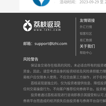
活动时间： 2023-09-29 至 2
友情链接
外汇行情
韬客社区
易汇数据
邮箱：
support@lzhi.com
关于我们
帮助中心
风险警告
保证金交易存在极高的风险，未必适合所有的投资
资金，因此，请您考虑自身的投资经验及风险承担能力理
易帐户应仅限本人使用，不应交由第三方操作，对于任何
荔枝返现是独立的、仅为投资者提供信息、降低投
任何交易操盘行为，不向客户推荐任何券商平台。投资者
投资者通过荔枝返现进行咨询即表示其接受和认可
券商平台而造成的经济损失应由投资者与券商平台自行解