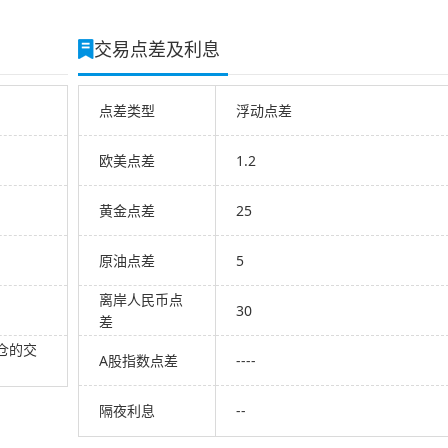
交易点差及利息
点差类型
浮动点差
欧美点差
1.2
黄金点差
25
原油点差
5
离岸人民币点
30
差
仓的交
A股指数点差
----
隔夜利息
--