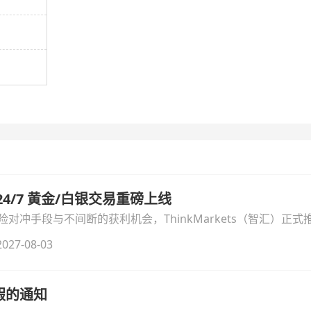
汇 24/7 黄金/白银交易重磅上线
冲手段与不间断的获利机会，ThinkMarkets（智汇）正式推出
细拆解本次升级的核心交易品种、杠杆配置、支持软件及交易细
027-08-03
假的通知